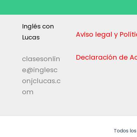
Inglés con
Aviso legal y Polí
Lucas
Declaración de Ac
clasesonlin
e@inglesc
onjclucas.c
om
Todos los