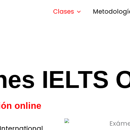
Clases
Metodologí
es IELTS O
ión online
nternational