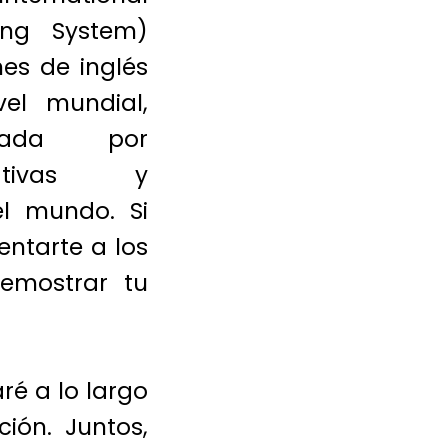
ing System)
nes de inglés
el mundial,
tada por
cativas y
l mundo. Si
ntarte a los
emostrar tu
ré a lo largo
ión. Juntos,