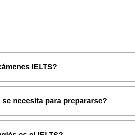
exámenes IELTS?
 se necesita para prepararse?
nglés es el IELTS?